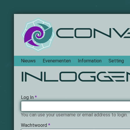
Conv
Navigation
Nieuws
Evenementen
Information
Setting
Inlogge
Log In
This
field
is
You can use your username or email address to login.
required.
Wachtwoord
This