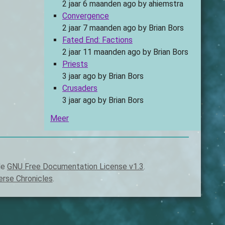
2 jaar 6 maanden ago
by
ahiemstra
Convergence
2 jaar 7 maanden ago
by
Brian Bors
Fated End: Factions
2 jaar 11 maanden ago
by
Brian Bors
Priests
3 jaar ago
by
Brian Bors
Crusaders
3 jaar ago
by
Brian Bors
Meer
 de
GNU Free Documentation License v1.3
.
erse Chronicles
.