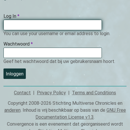
Log In
This
field
is
You can use your username or email address to login.
required.
Wachtwoord
This
field
is
Geef het wachtwoord dat bij uw gebruikersnaam hoort.
required.
Contact
Privacy Policy
Terms and Conditions
Footer
Copyright 2008-2026 Stichting Multiverse Chronicles en
anderen
. Inhoud is vrij beschikbaar op basis van de
GNU Free
Documentation License v1.3
.
Convergence is een evenement dat georganiseerd wordt